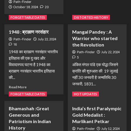
2
Path-Finder
October 18, 2024
20
FORGETTABLE DATES
DISTORTED HISTORY
FORGETTABLE DATES
The Battle of Nasibpur, November 16, 1857
1948 : ब्राह्मण नरसंहार
Mangal Pandey : A
3
Warrior who started
Path-Finder
July 22, 2024
the Revolution
16
HOT UPDATES
1948 का ब्राह्मण नरसंहार भारतीय
Path-Finder
July 22, 2024
Will the Muslims of Bharat ever be loyal to
5
इतिहास की एक दुःखद और
Bharat?
विवादास्पद घटना है 1948 का
अंकित मंगल पांडे एक योद्धा जिसने
4
ब्राह्मण नरसंहार भारतीय इतिहास
क्रांति की शुरुआत की 19 जुलाई
की...
नहीं 30 जनवरी है जन्मतिथि 30
जनवरी, 1831...
HOT UPDATES
Read More
Who was Maharaj Ajmidh Ji ?
Read More
FORGETTABLE DATES
HOT UPDATES
5
Bhamashah :Great
India’s first Paralympic
Generous and
Gold Medalist :
Patriotism in Indian
Murlikant Petkar
History
Path-Finder
July 12, 2024