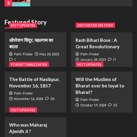
3
HOT UPDATES
Featured Story
HOT UPDATES
Will the Muslims of Bharat ever be loyal to
DISTORTED HISTORY
Bharat?
4
ऑपरेशन सिंदूर, पहलगाम का
Rash Bihari Bose : A
बदला
Great Revolutionary
Path-Finder
May 20, 2025
Path-Finder
HOT UPDATES
1
January 28, 2025
11
Who was Maharaj Ajmidh Ji ?
FORGETTABLE DATES
HOT UPDATES
5
The Battle of Nasibpur,
Will the Muslims of
November 16, 1857
Bharat ever be loyal to
HOT UPDATES
Bharat?
Path-Finder
ऑपरेशन सिंदूर, पहलगाम का बदला
November 16, 2024
39
Path-Finder
1
October 19, 2024
25
HOT UPDATES
DISTORTED HISTORY
Who was Maharaj
Rash Bihari Bose : A Great Revolutionary
Ajmidh Ji ?