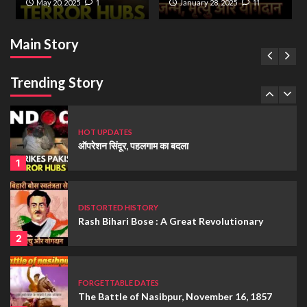
Bharat?
May 20, 2025
1
January 28, 2025
11
4
HOT UPDATES
ऑपरेशन सिंदूर, पहलगाम का बदला
Main Story
Path-Finder
May 20, 2025
1
HOT UPDATES
Who was Maharaj Ajmidh Ji ?
Trending Story
5
HOT UPDATES
ऑपरेशन सिंदूर, पहलगाम का बदला
1
DISTORTED HISTORY
Rash Bihari Bose : A Great Revolutionary
2
FORGETTABLE DATES
The Battle of Nasibpur, November 16, 1857