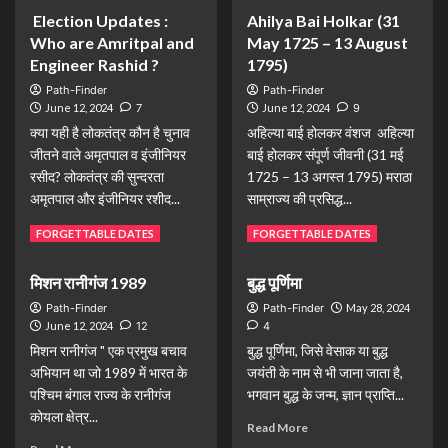
Election Updates :
Ahilya Bai Holkar (31
Who are Amritpal and
May 1725 – 13 August
Engineer Rashid ?
1795)
Path-Finder
Path-Finder
June 12, 2024
7
June 12, 2024
9
क्या यही है लोकतंत्र कौन है चुनाव
अहिल्या बाई होलकर वंशज अहिल्या
जीतने वाले अमृतपाल व इंजीनियर
बाई होलकर संपूर्ण जीवनी (31 मई
रसीद? लोकतंत्र की सुन्दरता
1725 – 13 अगस्त 1795) मराठा
अमृतपाल और इंजीनियर रशीद...
साम्राज्य की प्रसिद्ध...
Read More
Read More
FORGETTABLE DATES
FORGETTABLE DATES
मिशन रानीगंज 1989
बुद्ध पूर्णिमा
Path-Finder
Path-Finder
May 28, 2024
June 12, 2024
12
4
मिशन रानीगंज " एक प्रमुख बचाव
बुद्ध पूर्णिमा, जिसे वेसाक या बुद्ध
अभियान था जो 1989 में भारत के
जयंती के नाम से भी जाना जाता है,
पश्चिम बंगाल राज्य के रानीगंज
भगवान बुद्ध के जन्म, ज्ञान प्राप्ति...
कोयला क्षेत्र...
Read More