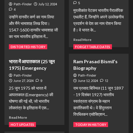
5
Path-Finder
July 12, 2024
4
मुरलीकांत पेटकर भारतीय पैरालंपिक
उन्होंने दानवीर कर्ण का नाम लिया
एथलीट हैं, जिन्होंने अपने उल्लेखनीय
और मैंने भामाशाह लिख दिया।
प्रदर्शन से देश का नाम रोशन किया
1547-1600 दानवीर भामाशाह जी
है। वे भारत के...
का नाम भारतीय इतिहास में...
Read More
Read More
DISTORTED HISTORY
FORGETTABLE DATES
भारत में आपातकाल (25 जून
Ram Prasad Bismil’s
1975) Emergency
Biography
Path-Finder
Path-Finder
June 27, 2024
9
June 12, 2024
12
25 जून 1975 को भारत में
राम प्रसाद बिस्मिल (11 जून 1897
आपातकाल (Emergency) की
- 19 दिसंबर 1927) भारतीय
घोषणा की गई थी, जो भारतीय
स्वतंत्रता संग्राम के महान
लोकतंत्र के इतिहास में एक...
क्रांतिकारी थे। वे हिंदुस्तान
रिपब्लिकन एसोसिएशन...
Read More
Read More
HOT UPDATES
TODAY IN HISTORY