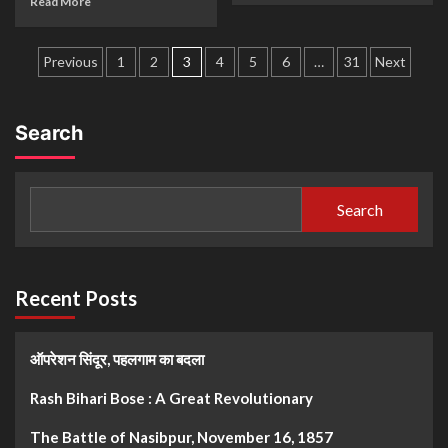
Read More
Previous
1
2
3
4
5
6
…
31
Next
Search
Search
Recent Posts
ऑपरेशन सिंदूर, पहलगाम का बदला
Rash Bihari Bose : A Great Revolutionary
The Battle of Nasibpur, November 16, 1857