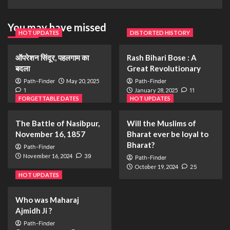
You may have missed
HOT UPDATES
DISTORTED HISTORY
ऑपरेशन सिंदूर, पहलगाम का
Rash Bihari Bose : A
बदला
Great Revolutionary
Path-Finder
May 20, 2025
Path-Finder
1
January 28, 2025
11
FORGETTABLE DATES
HOT UPDATES
The Battle of Nasibpur,
Will the Muslims of
November 16, 1857
Bharat ever be loyal to
Bharat?
Path-Finder
November 16, 2024
39
Path-Finder
October 19, 2024
25
HOT UPDATES
Who was Maharaj
Ajmidh Ji ?
Path-Finder