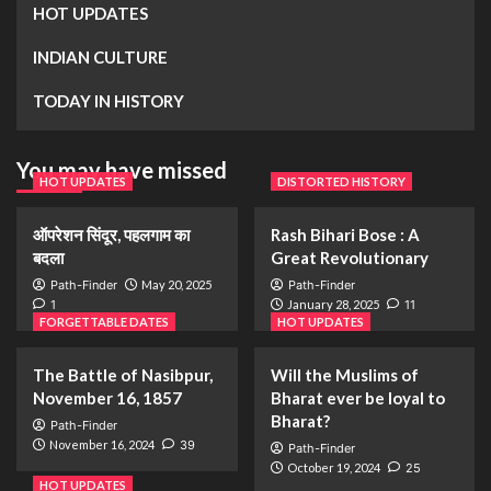
HOT UPDATES
INDIAN CULTURE
TODAY IN HISTORY
You may have missed
HOT UPDATES
DISTORTED HISTORY
ऑपरेशन सिंदूर, पहलगाम का
Rash Bihari Bose : A
बदला
Great Revolutionary
Path-Finder
May 20, 2025
Path-Finder
1
January 28, 2025
11
FORGETTABLE DATES
HOT UPDATES
The Battle of Nasibpur,
Will the Muslims of
November 16, 1857
Bharat ever be loyal to
Bharat?
Path-Finder
November 16, 2024
39
Path-Finder
October 19, 2024
25
HOT UPDATES