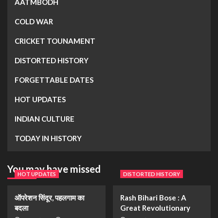
AATMBODH
COLD WAR
CRICKET TOUNAMENT
DISTORTED HISTORY
FORGETTABLE DATES
HOT UPDATES
INDIAN CULTURE
TODAY IN HISTORY
You may have missed
HOT UPDATES
DISTORTED HISTORY
ऑपरेशन सिंदूर, पहलगाम का
Rash Bihari Bose : A
बदला
Great Revolutionary