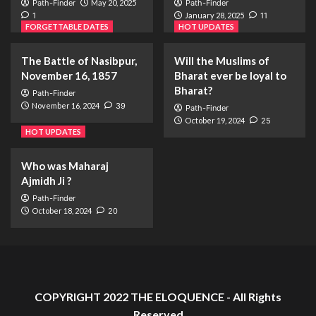
Path-Finder
May 20, 2025
Path-Finder
1
January 28, 2025
11
FORGETTABLE DATES
HOT UPDATES
The Battle of Nasibpur,
Will the Muslims of
November 16, 1857
Bharat ever be loyal to
Bharat?
Path-Finder
November 16, 2024
39
Path-Finder
October 19, 2024
25
HOT UPDATES
Who was Maharaj
Ajmidh Ji ?
Path-Finder
October 18, 2024
20
COPYRIGHT 2022 THE ELOQUENCE - All Rights
Reserved