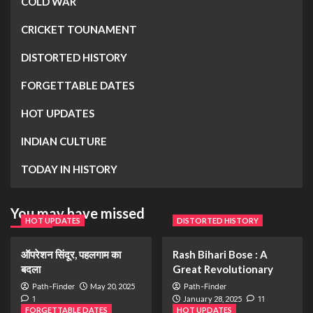
COLD WAR
CRICKET TOUNAMENT
DISTORTED HISTORY
FORGETTABLE DATES
HOT UPDATES
INDIAN CULTURE
TODAY IN HISTORY
You may have missed
HOT UPDATES
DISTORTED HISTORY
ऑपरेशन सिंदूर, पहलगाम का
Rash Bihari Bose : A
बदला
Great Revolutionary
Path-Finder
May 20, 2025
Path-Finder
1
January 28, 2025
11
FORGETTABLE DATES
HOT UPDATES