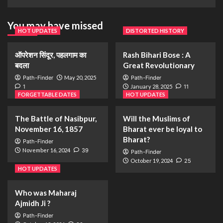
You may have missed
HOT UPDATES
DISTORTED HISTORY
ऑपरेशन सिंदूर, पहलगाम का
Rash Bihari Bose : A
बदला
Great Revolutionary
Path-Finder
May 20, 2025
Path-Finder
1
January 28, 2025
11
FORGETTABLE DATES
HOT UPDATES
The Battle of Nasibpur,
Will the Muslims of
November 16, 1857
Bharat ever be loyal to
Bharat?
Path-Finder
November 16, 2024
39
Path-Finder
October 19, 2024
25
HOT UPDATES
Who was Maharaj
Ajmidh Ji ?
Path-Finder