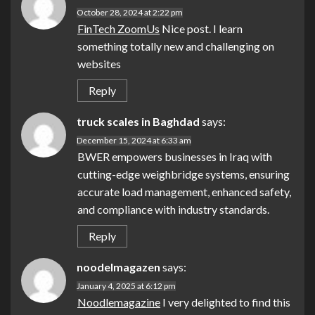
October 28, 2024 at 2:22 pm
FinTech ZoomUs
Nice post. I learn
something totally new and challenging on
websites
Reply
truck scales in Baghdad
says:
December 15, 2024 at 6:33 am
BWER empowers businesses in Iraq with
cutting-edge weighbridge systems, ensuring
accurate load management, enhanced safety,
and compliance with industry standards.
Reply
noodelmagazen
says:
January 4, 2025 at 6:12 pm
Noodlemagazine
I very delighted to find this