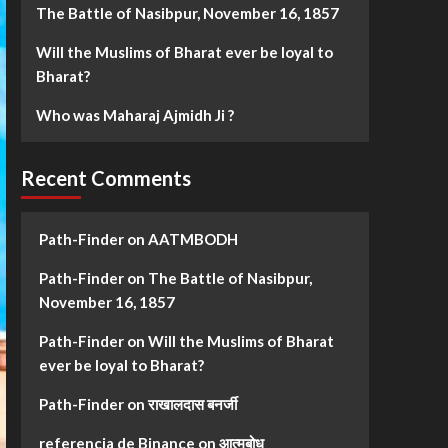
The Battle of Nasibpur, November 16, 1857
Will the Muslims of Bharat ever be loyal to
Bharat?
Who was Maharaj Ajmidh Ji ?
Recent Comments
Path-Finder
on
AATMBODH
Path-Finder
on
The Battle of Nasibpur,
November 16, 1857
Path-Finder
on
Will the Muslims of Bharat
ever be loyal to Bharat?
Path-Finder
on
राखालदास बनर्जी
referencia de Binance
on
आत्मबोध