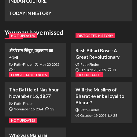
INDIAN CULTURE
TODAY IN HISTORY
You may have missed
HOT UPDATES
DISTORTED HISTORY
ऑपरेशन सिंदूर, पहलगाम का
Rash Bihari Bose : A
बदला
Great Revolutionary
Path-Finder
May 20, 2025
Path-Finder
1
January 28, 2025
11
FORGETTABLE DATES
HOT UPDATES
The Battle of Nasibpur,
Will the Muslims of
November 16, 1857
Bharat ever be loyal to
Bharat?
Path-Finder
November 16, 2024
39
Path-Finder
October 19, 2024
25
HOT UPDATES
Who was Maharaj