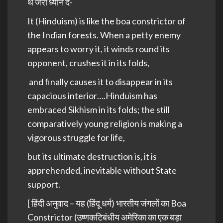
थे जरा ध्यान दे-
It (Hinduism) is like the boa constrictor of
the Indian forests. When a petty enemy
appears to worry it, it winds round its
opponent, crushes it in its folds,
and finally causes it to disappear in its
capacious interior….Hinduism has
embraced Sikhism in its folds; the still
comparatively young religion is making a
vigorous struggle for life,
but its ultimate destruction is, it is
apprehended, inevitable without State
support.
[ हिंदी अनुवाद – यह (हिंदू धर्म) भारतीय जंगलों का Boa
Constrictor (उष्णकटिबंधीय अमेरिका का एक बड़ा