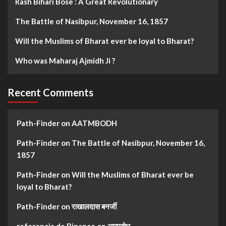
Rash Bihari Bose : A Great Revolutionary
The Battle of Nasibpur, November 16, 1857
Will the Muslims of Bharat ever be loyal to Bharat?
Who was Maharaj Ajmidh Ji ?
Recent Comments
Path-Finder
on
AATMBODH
Path-Finder
on
The Battle of Nasibpur, November 16,
1857
Path-Finder
on
Will the Muslims of Bharat ever be
loyal to Bharat?
Path-Finder
on
राखालदास बनर्जी
referencia de Binance
on
आत्मबोध