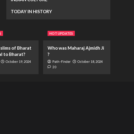
TODAY IN HISTORY
S
HOT UPDATES
slims of Bharat
Who was Maharaj Ajmidh Ji
al to Bharat?
?
October 19, 2024
Path-Finder
October 18, 2024
20