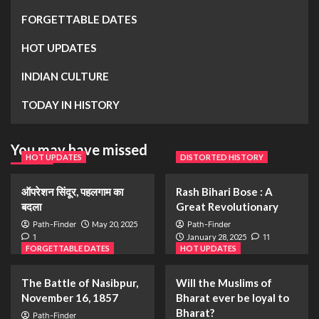
FORGETTABLE DATES
HOT UPDATES
INDIAN CULTURE
TODAY IN HISTORY
You may have missed
HOT UPDATES
DISTORTED HISTORY
ऑपरेशन सिंदूर, पहलगाम का
Rash Bihari Bose : A
बदला
Great Revolutionary
Path-Finder
May 20, 2025
Path-Finder
1
January 28, 2025
11
FORGETTABLE DATES
HOT UPDATES
The Battle of Nasibpur,
Will the Muslims of
November 16, 1857
Bharat ever be loyal to
Bharat?
Path-Finder