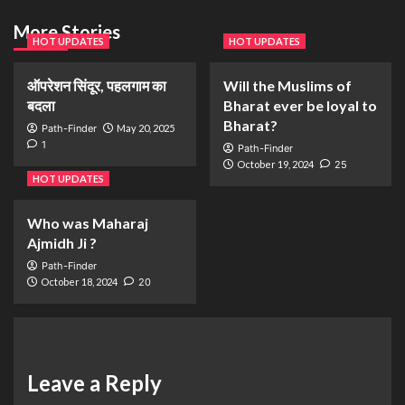
More Stories
HOT UPDATES
HOT UPDATES
ऑपरेशन सिंदूर, पहलगाम का
Will the Muslims of
बदला
Bharat ever be loyal to
Bharat?
Path-Finder
May 20, 2025
1
Path-Finder
October 19, 2024
25
HOT UPDATES
Who was Maharaj
Ajmidh Ji ?
Path-Finder
October 18, 2024
20
Leave a Reply