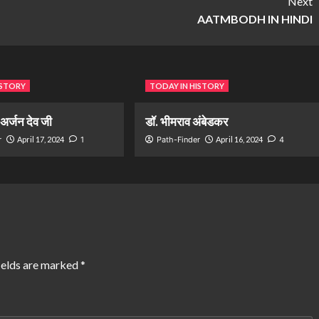
Next
AATMBODH IN HINDI
ISTORY
TODAY IN HISTORY
ु अर्जन देव जी
डॉ. भीमराव अंबेडकर
r
April 17, 2024
1
Path-Finder
April 16, 2024
4
ields are marked
*