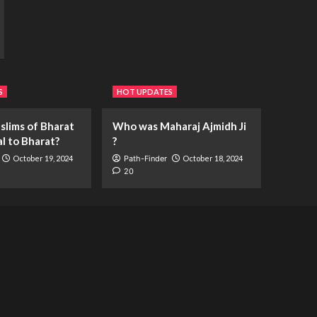
S
HOT UPDATES
slims of Bharat
Who was Maharaj Ajmidh Ji
al to Bharat?
?
October 19, 2024
Path-Finder
October 18, 2024
20