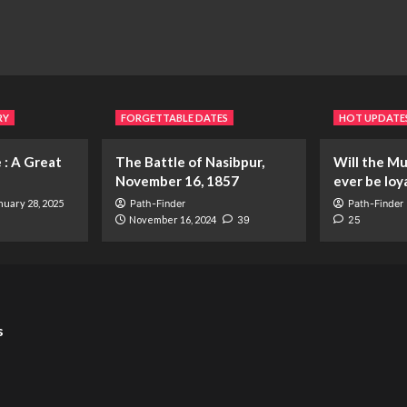
RY
FORGETTABLE DATES
HOT UPDATE
 : A Great
The Battle of Nasibpur,
Will the Mu
November 16, 1857
ever be loy
nuary 28, 2025
Path-Finder
Path-Finder
November 16, 2024
39
25
s