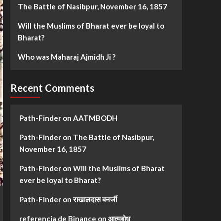
The Battle of Nasibpur, November 16, 1857
Will the Muslims of Bharat ever be loyal to
Bharat?
Who was Maharaj Ajmidh Ji ?
Recent Comments
Path-Finder
on
AATMBODH
Path-Finder
on
The Battle of Nasibpur,
November 16, 1857
Path-Finder
on
Will the Muslims of Bharat
ever be loyal to Bharat?
Path-Finder
on
राखालदास बनर्जी
referencia de Binance
on
आत्मबोध