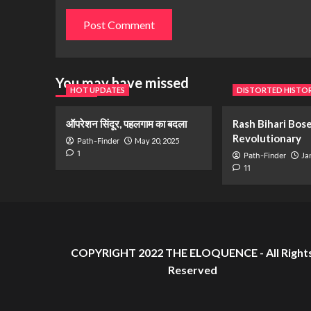
You may have missed
HOT UPDATES
DISTORTED HISTO
ऑपरेशन सिंदूर, पहलगाम का बदला
Rash Bihari Bose
Revolutionary
Path-Finder
May 20, 2025
1
Path-Finder
Ja
11
COPYRIGHT 2022 THE ELOQUENCE - All Right
Reserved