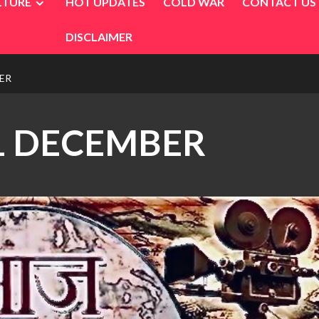
LTURE
HOT UPDATES
COLD WAR
CONTACT US
DISCLAIMER
ER
1 DECEMBER