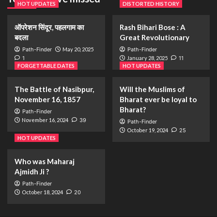
HOT UPDATES
DISTORTED HISTORY
ऑपरेशन सिंदूर, पहलगाम का
Rash Bihari Bose : A
बदला
Great Revolutionary
Path-Finder
May 20, 2025
Path-Finder
1
January 28, 2025
11
FORGETTABLE DATES
HOT UPDATES
The Battle of Nasibpur,
Will the Muslims of
November 16, 1857
Bharat ever be loyal to
Bharat?
Path-Finder
November 16, 2024
39
Path-Finder
October 19, 2024
25
HOT UPDATES
Who was Maharaj
Ajmidh Ji ?
Path-Finder
October 18, 2024
20