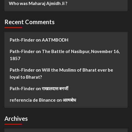
Who was Maharaj Ajmidh Ji ?
Recent Comments
Path-Finder
on
AATMBODH
Path-Finder
on
The Battle of Nasibpur, November 16,
1857
Path-Finder
on
Will the Muslims of Bharat ever be
loyal to Bharat?
Path-Finder
on
राखालदास बनर्जी
referencia de Binance
on
आत्मबोध
Archives