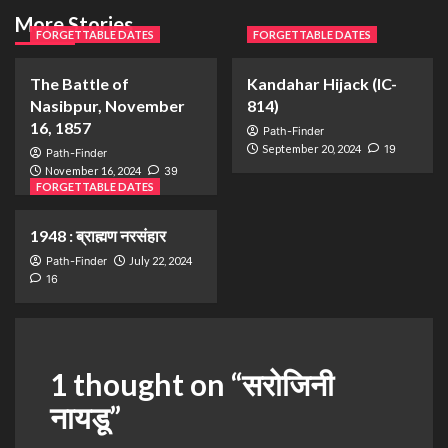
More Stories
FORGETTABLE DATES
FORGETTABLE DATES
The Battle of
Kandahar Hijack (IC-
Nasibpur, November
814)
16, 1857
Path-Finder
September 20, 2024
19
Path-Finder
November 16, 2024
39
FORGETTABLE DATES
1948 : ब्राह्मण नरसंहार
Path-Finder
July 22, 2024
16
1 thought on “
सरोजिनी
नायडू
”