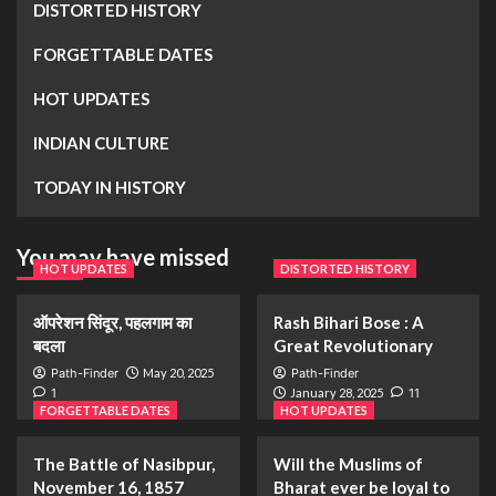
DISTORTED HISTORY
FORGETTABLE DATES
HOT UPDATES
INDIAN CULTURE
TODAY IN HISTORY
You may have missed
HOT UPDATES
DISTORTED HISTORY
ऑपरेशन सिंदूर, पहलगाम का
Rash Bihari Bose : A
बदला
Great Revolutionary
Path-Finder
May 20, 2025
Path-Finder
1
January 28, 2025
11
FORGETTABLE DATES
HOT UPDATES
The Battle of Nasibpur,
Will the Muslims of
November 16, 1857
Bharat ever be loyal to