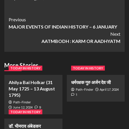
Previous
MAJOR EVENTS OF INDIAN HISTORY – 6 JANUARY
Next
AATMBODH : KARM OR AADHYATM
More Stories
TODAY IN HISTORY
TODAY IN HISTORY
Ahilya Bai Holkar (31
धर्मरक्षक गुरु अर्जन देव जी
May 1725 – 13 August
Path-Finder
April 17, 2024
1795)
1
Path-Finder
June 12, 2024
9
TODAY IN HISTORY
डॉ. भीमराव अंबेडकर