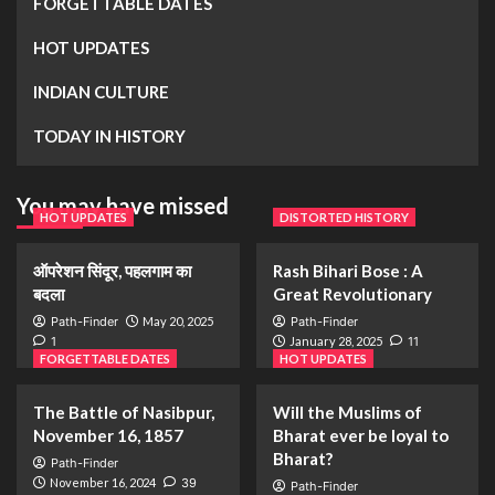
FORGETTABLE DATES
HOT UPDATES
INDIAN CULTURE
TODAY IN HISTORY
You may have missed
HOT UPDATES
DISTORTED HISTORY
ऑपरेशन सिंदूर, पहलगाम का
Rash Bihari Bose : A
बदला
Great Revolutionary
Path-Finder
May 20, 2025
Path-Finder
1
January 28, 2025
11
FORGETTABLE DATES
HOT UPDATES
The Battle of Nasibpur,
Will the Muslims of
November 16, 1857
Bharat ever be loyal to
Bharat?
Path-Finder
November 16, 2024
39
Path-Finder