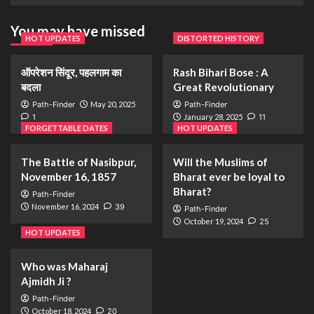
You may have missed
HOT UPDATES
DISTORTED HISTORY
ऑपरेशन सिंदूर, पहलगाम का
Rash Bihari Bose : A
बदला
Great Revolutionary
Path-Finder
May 20, 2025
Path-Finder
1
January 28, 2025
11
FORGETTABLE DATES
HOT UPDATES
The Battle of Nasibpur,
Will the Muslims of
November 16, 1857
Bharat ever be loyal to
Bharat?
Path-Finder
November 16, 2024
39
Path-Finder
October 19, 2024
25
HOT UPDATES
Who was Maharaj
Ajmidh Ji ?
Path-Finder
October 18, 2024
20