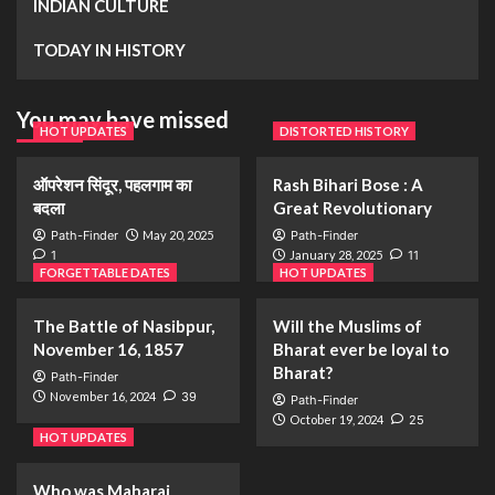
INDIAN CULTURE
TODAY IN HISTORY
You may have missed
HOT UPDATES
DISTORTED HISTORY
ऑपरेशन सिंदूर, पहलगाम का
Rash Bihari Bose : A
बदला
Great Revolutionary
Path-Finder
May 20, 2025
Path-Finder
1
January 28, 2025
11
FORGETTABLE DATES
HOT UPDATES
The Battle of Nasibpur,
Will the Muslims of
November 16, 1857
Bharat ever be loyal to
Bharat?
Path-Finder
November 16, 2024
39
Path-Finder
October 19, 2024
25
HOT UPDATES
Who was Maharaj