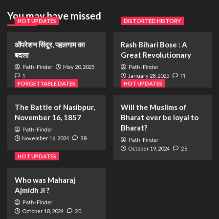
You may have missed
HOT UPDATES
DISTORTED HISTORY
ऑपरेशन सिंदूर, पहलगाम का
Rash Bihari Bose : A
बदला
Great Revolutionary
Path-Finder
May 20, 2025
Path-Finder
1
January 28, 2025
11
FORGETTABLE DATES
HOT UPDATES
The Battle of Nasibpur,
Will the Muslims of
November 16, 1857
Bharat ever be loyal to
Bharat?
Path-Finder
November 16, 2024
39
Path-Finder
October 19, 2024
25
HOT UPDATES
Who was Maharaj
Ajmidh Ji ?
Path-Finder
October 18, 2024
20